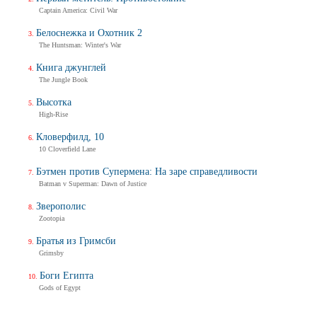
Captain America: Civil War
Белоснежка и Охотник 2
The Huntsman: Winter's War
Книга джунглей
The Jungle Book
Высотка
High-Rise
Кловерфилд, 10
10 Cloverfield Lane
Бэтмен против Супермена: На заре справедливости
Batman v Superman: Dawn of Justice
Зверополис
Zootopia
Братья из Гримсби
Grimsby
Боги Египта
Gods of Egypt