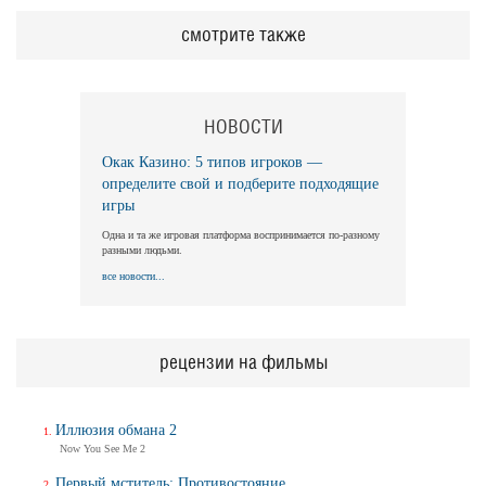
смотрите также
НОВОСТИ
Окак Казино: 5 типов игроков —
определите свой и подберите подходящие
игры
Одна и та же игровая платформа воспринимается по-разному
разными людьми.
все новости...
рецензии на фильмы
Иллюзия обмана 2
Now You See Me 2
Первый мститель: Противостояние