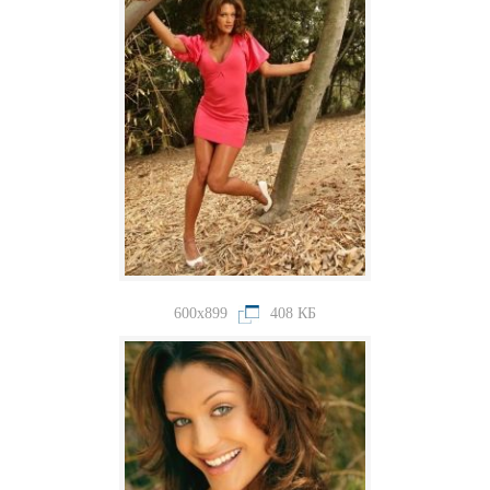
600x899
408 КБ