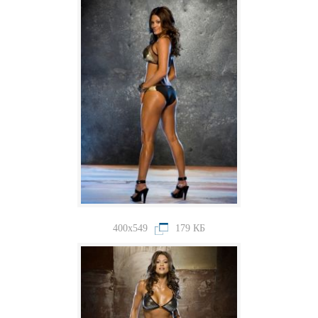
400x549
179 КБ