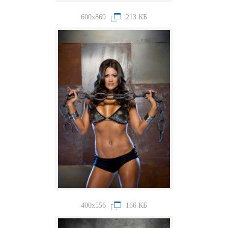
600x869
213 КБ
400x556
166 КБ