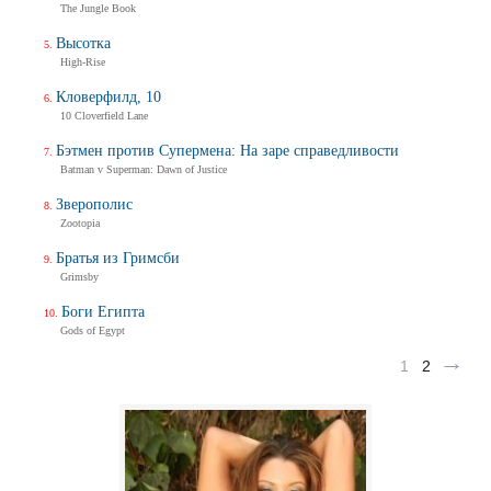
The Jungle Book
Высотка
High-Rise
Кловерфилд, 10
10 Cloverfield Lane
Бэтмен против Супермена: На заре справедливости
Batman v Superman: Dawn of Justice
Зверополис
Zootopia
Братья из Гримсби
Grimsby
Боги Египта
Gods of Egypt
1
2