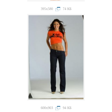
395x580
74 КБ
600x903
94 КБ