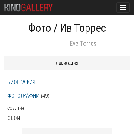
Toggl
navig
Фото
/
Ив Торрес
Eve Torres
навигация
БИОГРАФИЯ
ФОТОГРАФИИ
(49
)
СОБЫТИЯ
ОБОИ