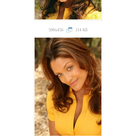
500x456
114 КБ