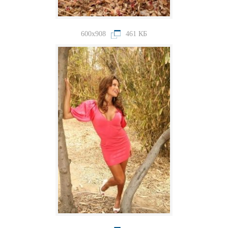
600x908
461 КБ