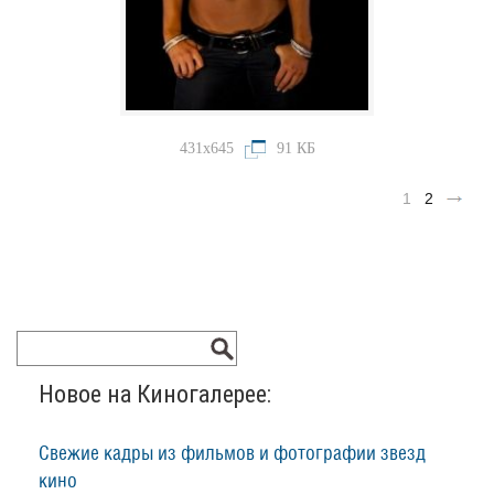
431x645
91 КБ
1
2
Новое на Киногалерее:
Свежие кадры из фильмов и фотографии звезд
кино