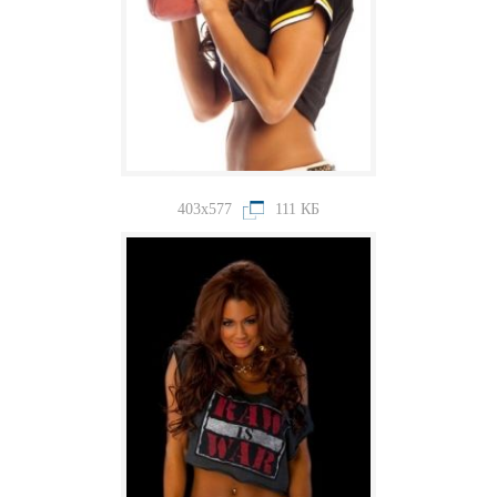
403x577
111 КБ