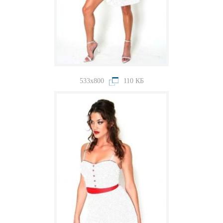
533x800
110 КБ