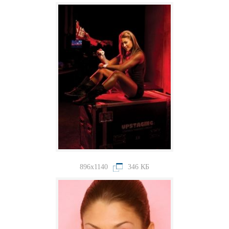
896x1140
346 КБ