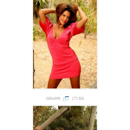
600x899
275 КБ