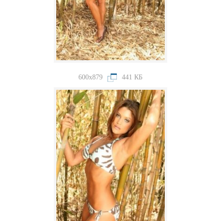
600x879
441 КБ