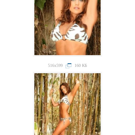
516x599
160 КБ