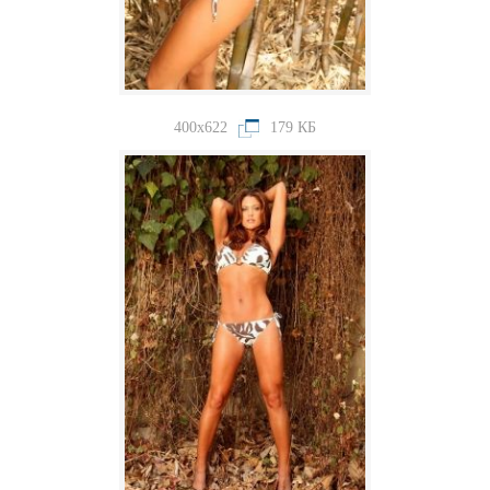
400x622
179 КБ