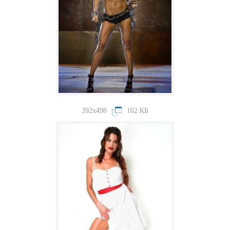
392x498
162 КБ