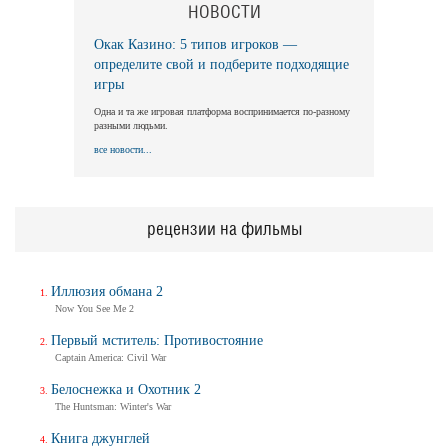
НОВОСТИ
Окак Казино: 5 типов игроков —
определите свой и подберите подходящие
игры
Одна и та же игровая платформа воспринимается по-разному
разными людьми.
все новости...
рецензии на фильмы
Иллюзия обмана 2
Now You See Me 2
Первый мститель: Противостояние
Captain America: Civil War
Белоснежка и Охотник 2
The Huntsman: Winter's War
Книга джунглей