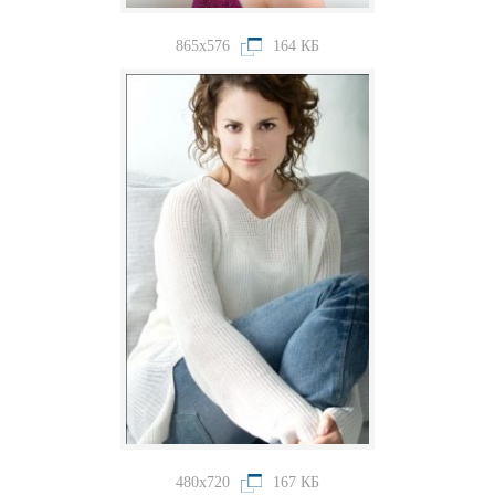
865x576
164 КБ
480x720
167 КБ