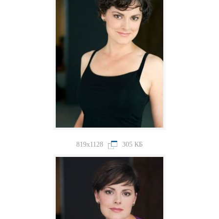
819x1128
305 КБ