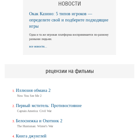
НОВОСТИ
Окак Казино: 5 типов игроков —
определите свой и подберите подходящие
игры
Одна и та же игровая платформа воспринимается по-разному
разными людьми.
все новости...
рецензии на фильмы
Иллюзия обмана 2
Now You See Me 2
Первый мститель: Противостояние
Captain America: Civil War
Белоснежка и Охотник 2
The Huntsman: Winter's War
Книга джунглей