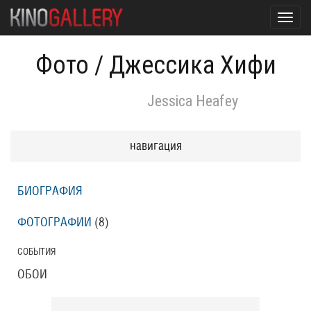
Toggl
navig
Фото
/
Джессика Хифи
Jessica Heafey
навигация
БИОГРАФИЯ
ФОТОГРАФИИ
(8
)
СОБЫТИЯ
ОБОИ