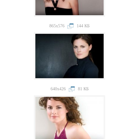
865x576
144 КБ
640x426
81 КБ