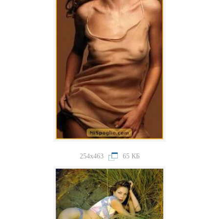
254x463
65 КБ