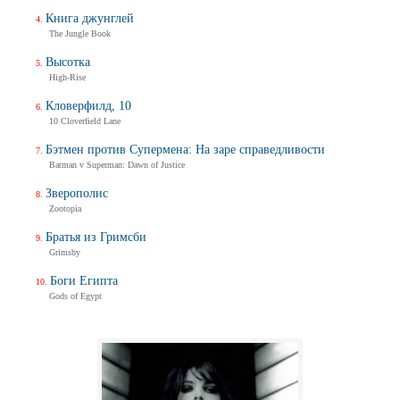
Книга джунглей
The Jungle Book
Высотка
High-Rise
Кловерфилд, 10
10 Cloverfield Lane
Бэтмен против Супермена: На заре справедливости
Batman v Superman: Dawn of Justice
Зверополис
Zootopia
Братья из Гримсби
Grimsby
Боги Египта
Gods of Egypt