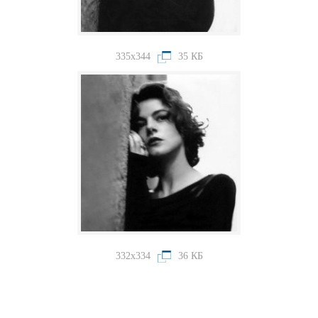
335x344
35 КБ
332x334
36 КБ