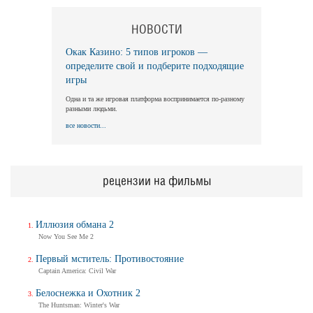
НОВОСТИ
Окак Казино: 5 типов игроков —
определите свой и подберите подходящие
игры
Одна и та же игровая платформа воспринимается по-разному
разными людьми.
все новости...
рецензии на фильмы
Иллюзия обмана 2
Now You See Me 2
Первый мститель: Противостояние
Captain America: Civil War
Белоснежка и Охотник 2
The Huntsman: Winter's War