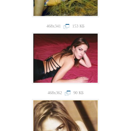
468x341
153 КБ
468x362
90 КБ