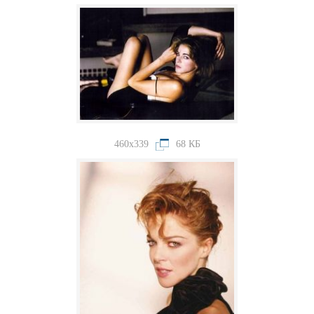
460x339
68 КБ