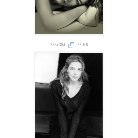
383x384
55 КБ