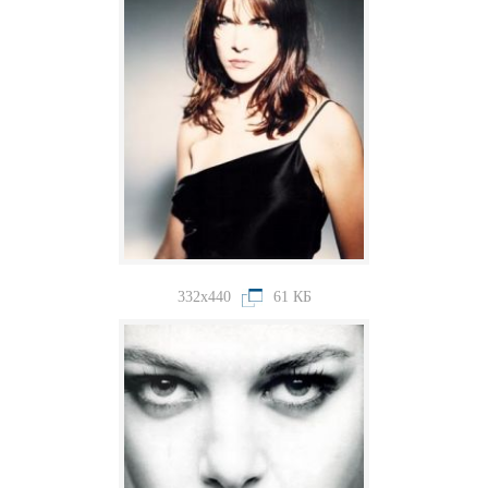
332x440
61 КБ