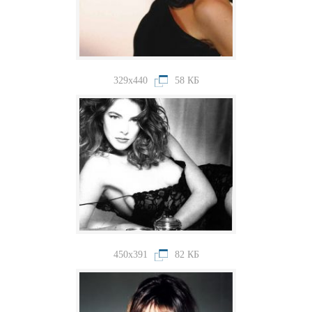
329x440
58 КБ
450x391
82 КБ