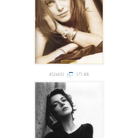
452x632
175 КБ