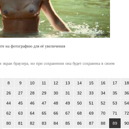
те на фотографию для её увеличения
 экран браузера, но при сохранении она будет сохранена в своем
8
9
10
11
12
13
14
15
16
17
18
26
27
28
29
30
31
32
33
34
35
36
44
45
46
47
48
49
50
51
52
53
54
62
63
64
65
66
67
68
69
70
71
72
80
81
82
83
84
85
86
87
88
89
90