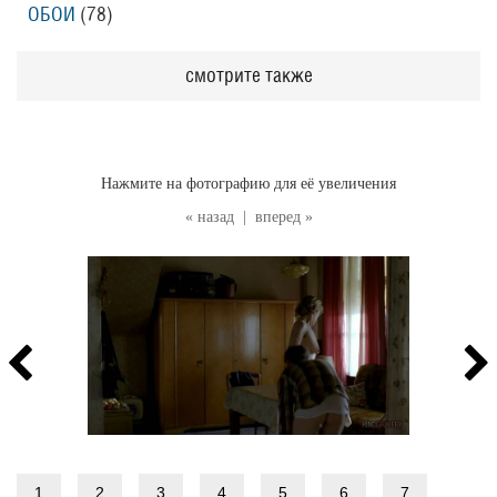
ОБОИ
(78
)
смотрите также
Нажмите на фотографию для её увеличения
« назад
|
вперед »
1
2
3
4
5
6
7