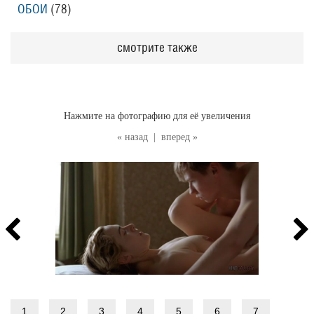
ОБОИ
(78
)
смотрите также
Нажмите на фотографию для её увеличения
« назад
|
вперед »
1
2
3
4
5
6
7