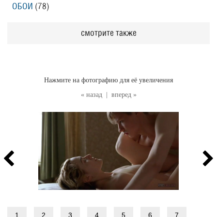
ОБОИ
(78
)
смотрите также
Нажмите на фотографию для её увеличения
« назад
|
вперед »
1
2
3
4
5
6
7