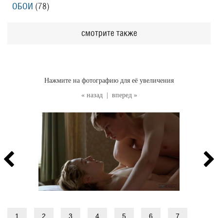
ОБОИ
(78
)
смотрите также
Нажмите на фотографию для её увеличения
« назад
|
вперед »
1
2
3
4
5
6
7