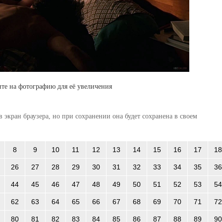
те на фотографию для её увеличения
 экран браузера, но при сохранении она будет сохранена в своем
8
9
10
11
12
13
14
15
16
17
18
26
27
28
29
30
31
32
33
34
35
36
44
45
46
47
48
49
50
51
52
53
54
62
63
64
65
66
67
68
69
70
71
72
80
81
82
83
84
85
86
87
88
89
90