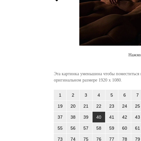
Нажми
Эта картинка уменьшина чтобы поместиться в
оригинальном размере 1920 x 1080.
1
2
3
4
5
6
7
19
20
21
22
23
24
25
37
38
39
40
41
42
43
55
56
57
58
59
60
61
73
74
75
76
77
78
79