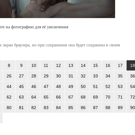
те на фотографию для её увеличения
 экран браузера, но при сохранении она будет сохранена в своем
8
9
10
11
12
13
14
15
16
17
18
26
27
28
29
30
31
32
33
34
35
36
44
45
46
47
48
49
50
51
52
53
54
62
63
64
65
66
67
68
69
70
71
72
80
81
82
83
84
85
86
87
88
89
90