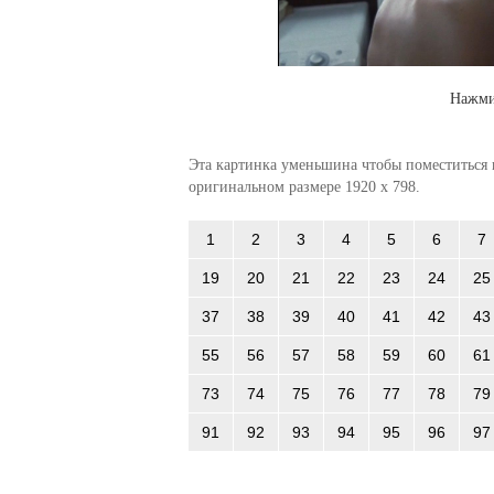
Нажми
Эта картинка уменьшина чтобы поместиться в
оригинальном размере 1920 x 798.
1
2
3
4
5
6
7
19
20
21
22
23
24
25
37
38
39
40
41
42
43
55
56
57
58
59
60
61
73
74
75
76
77
78
79
91
92
93
94
95
96
97