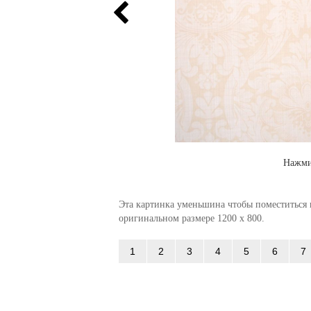
Нажми
Эта картинка уменьшина чтобы поместиться в
оригинальном размере 1200 x 800.
1
2
3
4
5
6
7