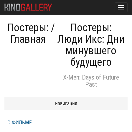
Toggl
navig
Постеры:
/
Постеры:
Главная
Люди Икс: Дни
минувшего
будущего
X-Men: Days of Future
Past
навигация
О ФИЛЬМЕ