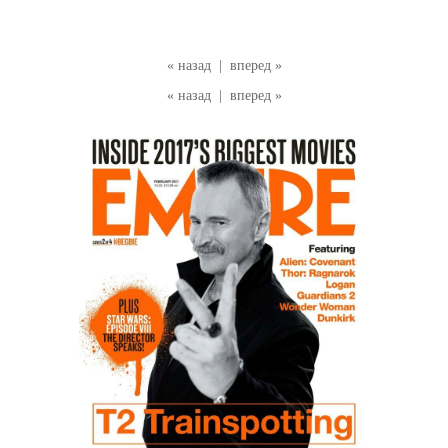
« назад
|
вперед »
« назад
|
вперед »