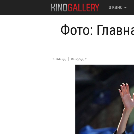
О КИНО
Фото: Главн
« назад
|
вперед »