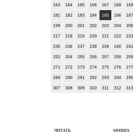
163
164
165
166
167
168
16
181
182
183
184
185
186
18
199
200
201
202
203
204
20
217
218
219
220
221
222
22
235
236
237
238
239
240
24
253
254
255
256
257
258
25
271
272
273
274
275
276
27
289
290
291
292
293
294
29
307
308
309
310
311
312
31
ЧИТАТЬ
АФИША