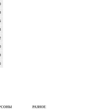
0
8
6
4
2
0
8
6
РСОНЫ
РАЗНОЕ