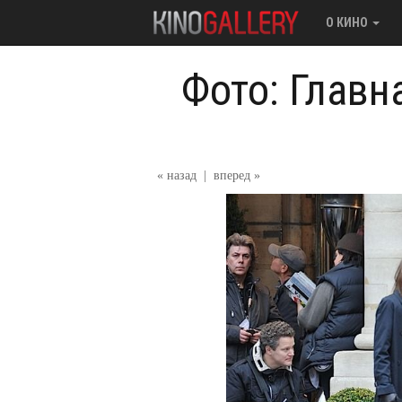
О КИНО
Фото: Главн
« назад
|
вперед »