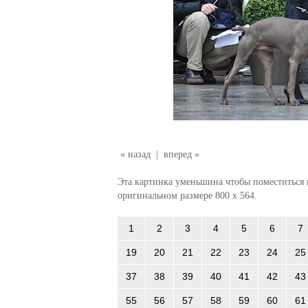
« назад
|
вперед »
Эта картинка уменьшина чтобы поместиться в
оригинальном размере 800 x 564.
1
2
3
4
5
6
7
19
20
21
22
23
24
25
37
38
39
40
41
42
43
55
56
57
58
59
60
61