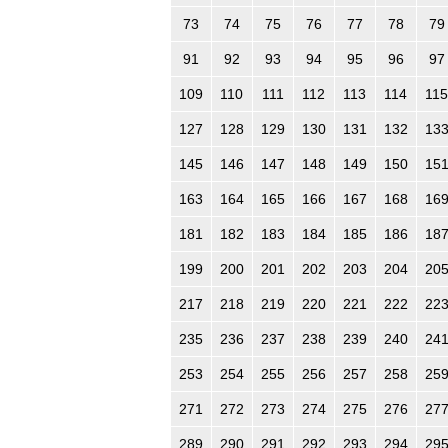
73
74
75
76
77
78
79
91
92
93
94
95
96
97
109
110
111
112
113
114
115
127
128
129
130
131
132
13
145
146
147
148
149
150
15
163
164
165
166
167
168
16
181
182
183
184
185
186
18
199
200
201
202
203
204
20
217
218
219
220
221
222
22
235
236
237
238
239
240
24
253
254
255
256
257
258
25
271
272
273
274
275
276
27
289
290
291
292
293
294
29