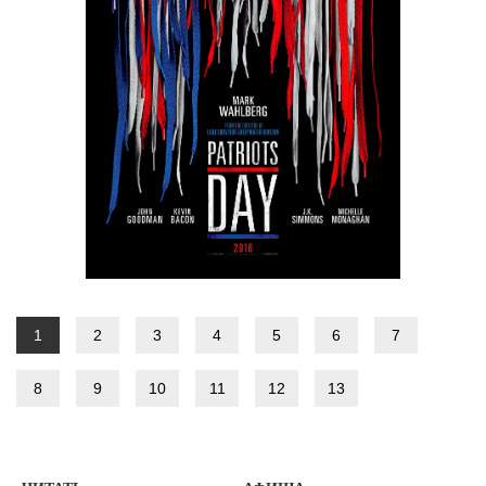
1
2
3
4
5
6
7
8
9
10
11
12
13