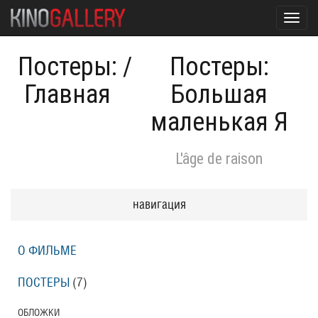
Toggl
navig
Постеры:
/
Постеры:
Главная
Большая
маленькая Я
L'âge de raison
навигация
О ФИЛЬМЕ
ПОСТЕРЫ
(7)
ОБЛОЖКИ