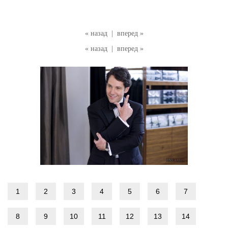
« назад
|
вперед »
« назад
|
вперед »
1
2
3
4
5
6
7
8
9
10
11
12
13
14