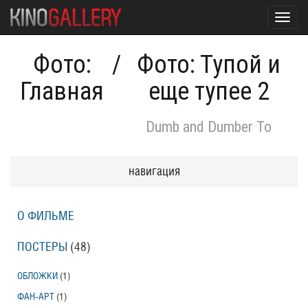
Toggl
navig
Фото:
/
Фото: Тупой и
Главная
еще тупее 2
Dumb and Dumber To
навигация
О ФИЛЬМЕ
ПОСТЕРЫ
(48)
ОБЛОЖКИ
(1)
ФАН-АРТ
(1)