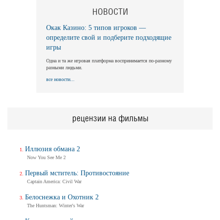
НОВОСТИ
Окак Казино: 5 типов игроков —
определите свой и подберите подходящие
игры
Одна и та же игровая платформа воспринимается по-разному
разными людьми.
все новости...
рецензии на фильмы
Иллюзия обмана 2
Now You See Me 2
Первый мститель: Противостояние
Captain America: Civil War
Белоснежка и Охотник 2
The Huntsman: Winter's War