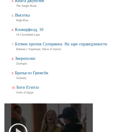
Книга джунглей
The Jungle Book
Высотка
High-Rise
Кловерфилд, 10
10 Cloverfield Lane
Бэтмен против Супермена: На заре справедливости
Batman v Superman: Dawn of Justice
Зверополис
Zootopia
Братья из Гримсби
Grimsby
Боги Египта
Gods of Egypt