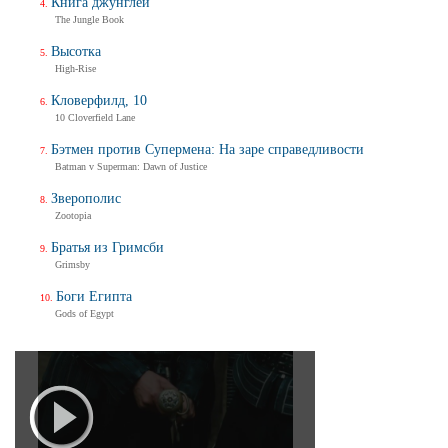
Книга джунглей
The Jungle Book
Высотка
High-Rise
Кловерфилд, 10
10 Cloverfield Lane
Бэтмен против Супермена: На заре справедливости
Batman v Superman: Dawn of Justice
Зверополис
Zootopia
Братья из Гримсби
Grimsby
Боги Египта
Gods of Egypt