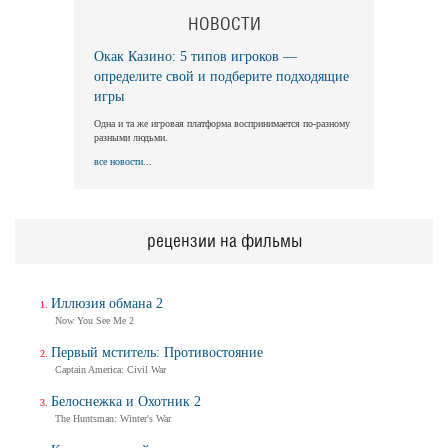
НОВОСТИ
Окак Казино: 5 типов игроков —
определите свой и подберите подходящие
игры
Одна и та же игровая платформа воспринимается по-разному
разными людьми.
все новости...
рецензии на фильмы
Иллюзия обмана 2
Now You See Me 2
Первый мститель: Противостояние
Captain America: Civil War
Белоснежка и Охотник 2
The Huntsman: Winter's War