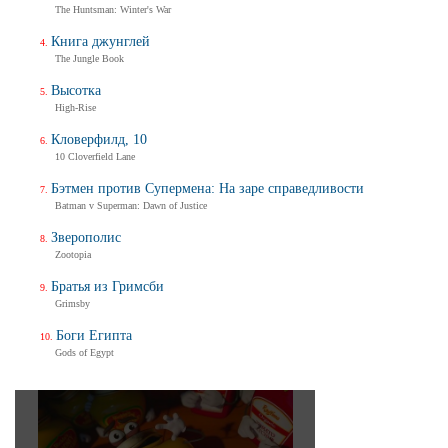
The Huntsman: Winter's War
Книга джунглей
The Jungle Book
Высотка
High-Rise
Кловерфилд, 10
10 Cloverfield Lane
Бэтмен против Супермена: На заре справедливости
Batman v Superman: Dawn of Justice
Зверополис
Zootopia
Братья из Гримсби
Grimsby
Боги Египта
Gods of Egypt