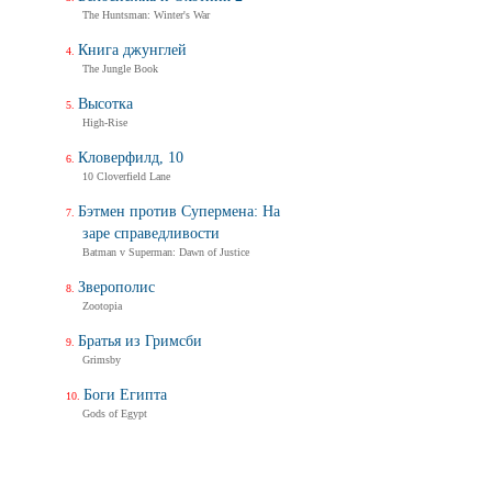
The Huntsman: Winter's War
Книга джунглей
The Jungle Book
Высотка
High-Rise
Кловерфилд, 10
10 Cloverfield Lane
Бэтмен против Супермена: На
заре справедливости
Batman v Superman: Dawn of Justice
Зверополис
Zootopia
Братья из Гримсби
Grimsby
Боги Египта
Gods of Egypt