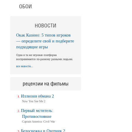
ОБОИ
НОВОСТИ
Окак Казино: 5 типов игроков
— определите свой и подберите
подходящие игры
Одна и та же игровая платформа
воспринимается по-разному разными людьми.
все новости...
рецензии на фильмы
Иллюзия обмана 2
Now You See Me 2
Первый мститель:
Противостояние
Captain America: Civil War
Белоснежка и Охотник 2