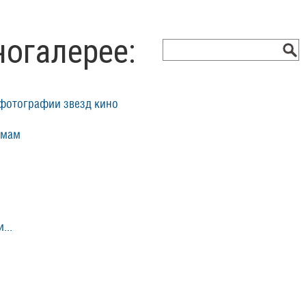
ногалерее:
фотографии звезд кино
ьмам
...