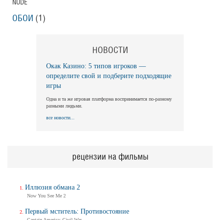
NUDE
ОБОИ
(1)
НОВОСТИ
Окак Казино: 5 типов игроков —
определите свой и подберите подходящие
игры
Одна и та же игровая платформа воспринимается по-разному
разными людьми.
все новости...
рецензии на фильмы
Иллюзия обмана 2
Now You See Me 2
Первый мститель: Противостояние
Captain America: Civil War