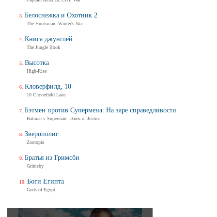
Белоснежка и Охотник 2
The Huntsman: Winter's War
Книга джунглей
The Jungle Book
Высотка
High-Rise
Кловерфилд, 10
10 Cloverfield Lane
Бэтмен против Супермена: На заре справедливости
Batman v Superman: Dawn of Justice
Зверополис
Zootopia
Братья из Гримсби
Grimsby
Боги Египта
Gods of Egypt