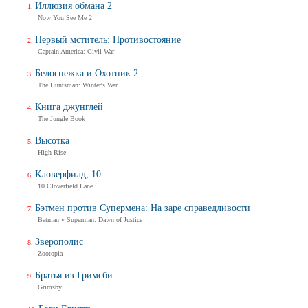
Иллюзия обмана 2
Now You See Me 2
Первый мститель: Противостояние
Captain America: Civil War
Белоснежка и Охотник 2
The Huntsman: Winter's War
Книга джунглей
The Jungle Book
Высотка
High-Rise
Кловерфилд, 10
10 Cloverfield Lane
Бэтмен против Супермена: На заре справедливости
Batman v Superman: Dawn of Justice
Зверополис
Zootopia
Братья из Гримсби
Grimsby