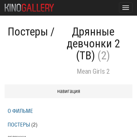
Toggl
navig
Постеры
/
Дрянные
девчонки 2
(ТВ)
(2)
Mean Girls 2
навигация
О ФИЛЬМЕ
ПОСТЕРЫ
(2)