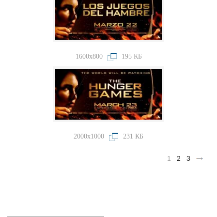
1600x800
195 КБ
2000x1000
231 КБ
1
2
3