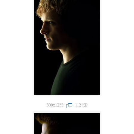
800x1233
112 КБ