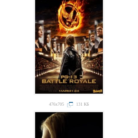
476x705
131 КБ