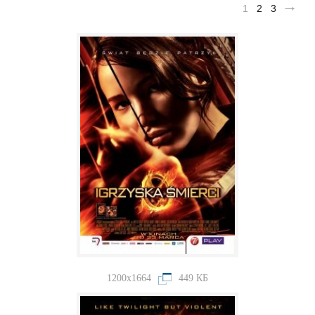
1
2
3
1200x1664
449 КБ