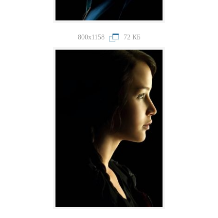
800x1158
72 КБ