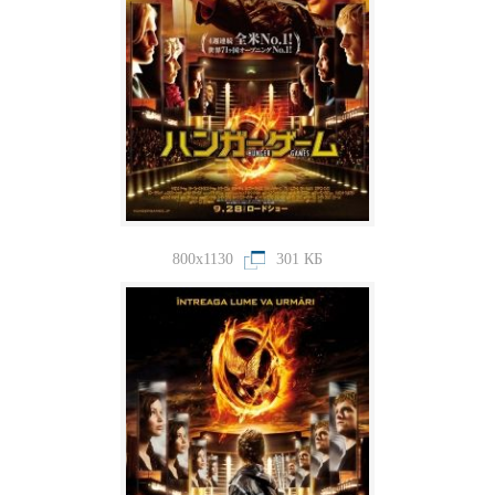
800x1130
301 КБ