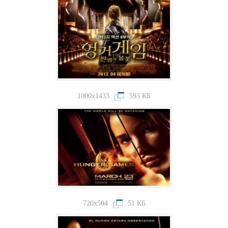
1000x1433
593 КБ
720x504
51 КБ