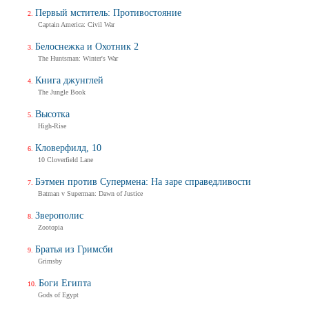
Первый мститель: Противостояние
Captain America: Civil War
Белоснежка и Охотник 2
The Huntsman: Winter's War
Книга джунглей
The Jungle Book
Высотка
High-Rise
Кловерфилд, 10
10 Cloverfield Lane
Бэтмен против Супермена: На заре справедливости
Batman v Superman: Dawn of Justice
Зверополис
Zootopia
Братья из Гримсби
Grimsby
Боги Египта
Gods of Egypt