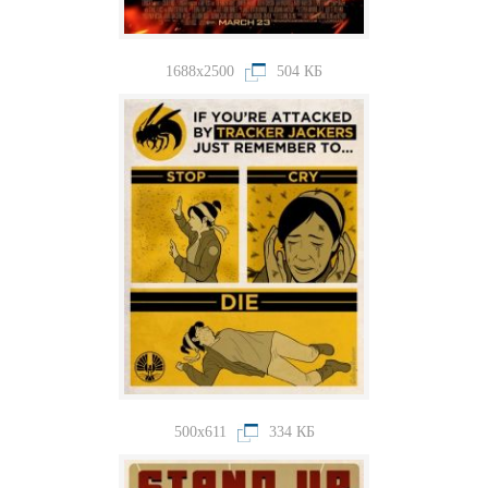
1688x2500
504 КБ
500x611
334 КБ