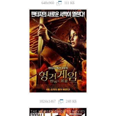
648x960
111 КБ
1024x1467
248 КБ