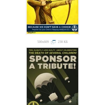
500x609
238 КБ