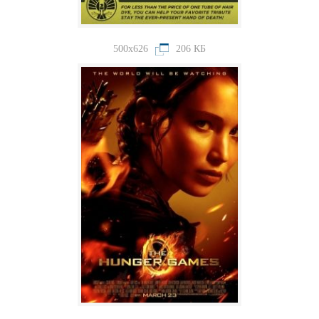
500x626
206 КБ