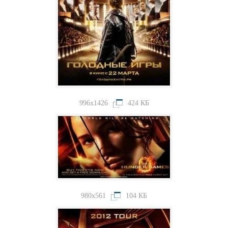
996x1426
424 КБ
980x561
104 КБ