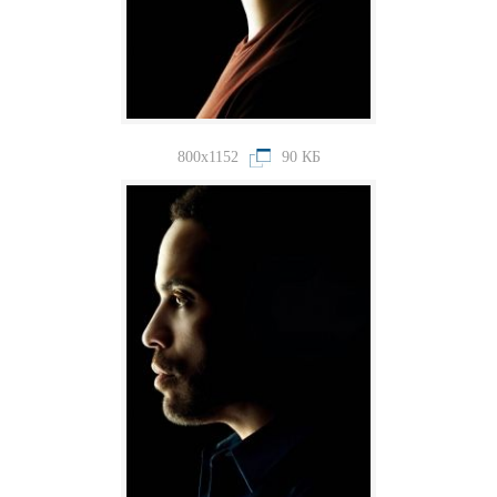
800x1152
90 КБ