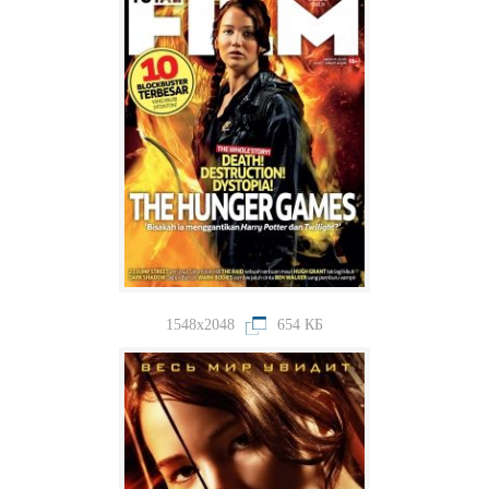
1548x2048
654 КБ