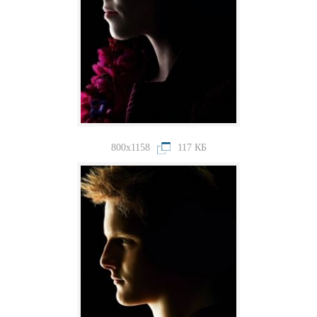
800x1158
117 КБ