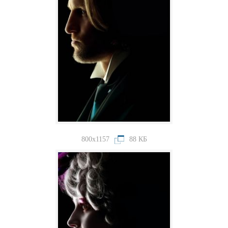
800x1157
88 КБ