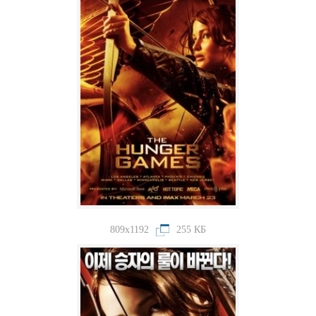
809x1192
255 КБ