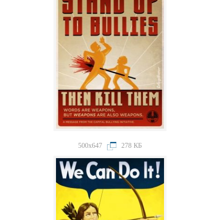
500x647
278 КБ