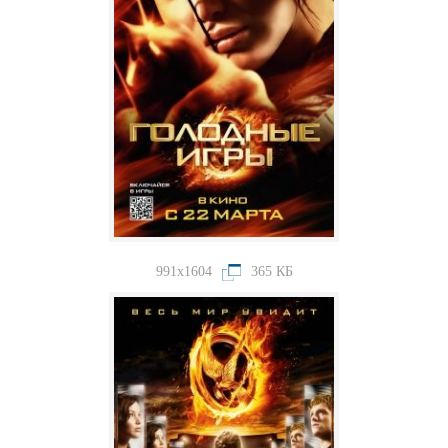
991x1604
365 КБ