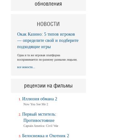
обновления
НОВОСТИ
Окак Казино: 5 типов игроков
— определите свой и подберите
подходящие игры
Одна и та же игровая платформа
воспринимается по-разному разными людьми.
все новости...
рецензии на фильмы
Иллюзия обмана 2
Now You See Me 2
Первый мститель:
Противостояние
Captain America: Civil War
Белоснежка и Охотник 2