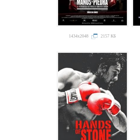
1434x2048
2157 КБ