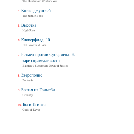
The Huntsman: Winter's War
Книга джунглей
The Jungle Book
Высотка
High-Rise
Кловерфилд, 10
10 Cloverfield Lane
Бэтмен против Супермена: На
заре справедливости
Batman v Superman: Dawn of Justice
Зверополис
Zootopia
Братья из Гримсби
Grimsby
Боги Египта
Gods of Egypt