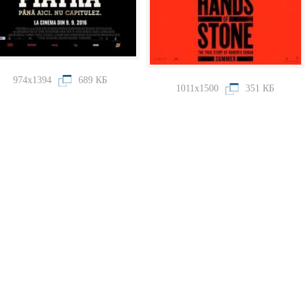
974x1394
689 КБ
1011x1500
351 КБ