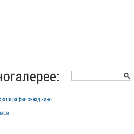
ногалерее:
фотографии звезд кино
ьмам