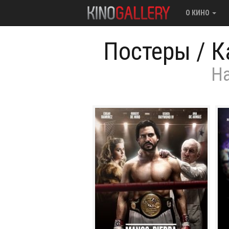
О КИНО
Постеры
/
К
Ha