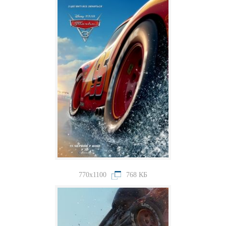
770x1100
768 КБ