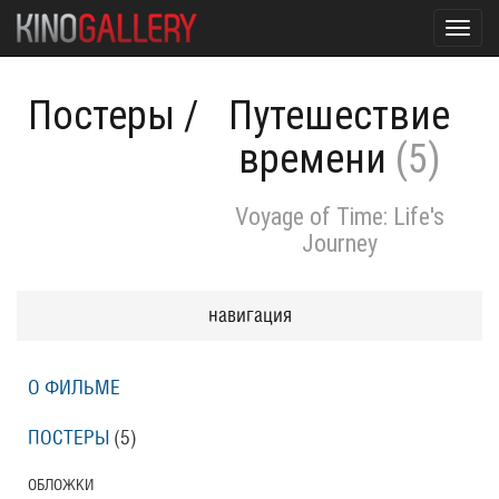
Toggl
navig
Постеры
/
Путешествие
времени
(5)
Voyage of Time: Life's
Journey
навигация
О ФИЛЬМЕ
ПОСТЕРЫ
(5)
ОБЛОЖКИ