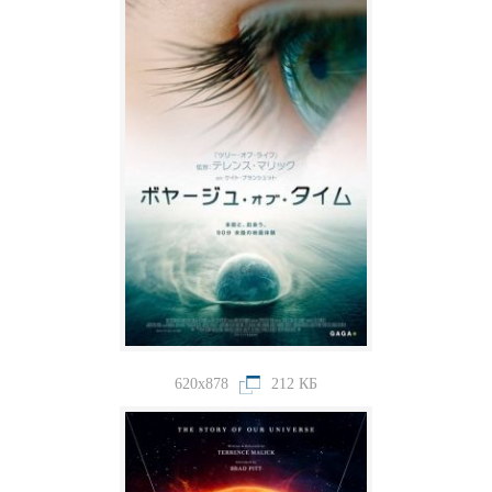
620x878
212 КБ