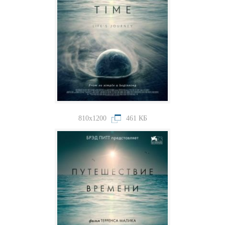
810x1200
461 КБ