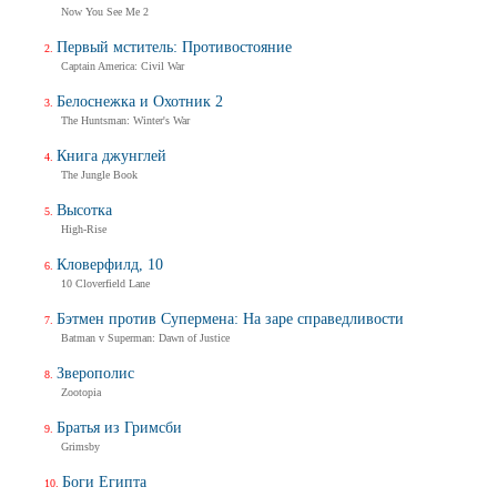
Now You See Me 2
Первый мститель: Противостояние
Captain America: Civil War
Белоснежка и Охотник 2
The Huntsman: Winter's War
Книга джунглей
The Jungle Book
Высотка
High-Rise
Кловерфилд, 10
10 Cloverfield Lane
Бэтмен против Супермена: На заре справедливости
Batman v Superman: Dawn of Justice
Зверополис
Zootopia
Братья из Гримсби
Grimsby
Боги Египта