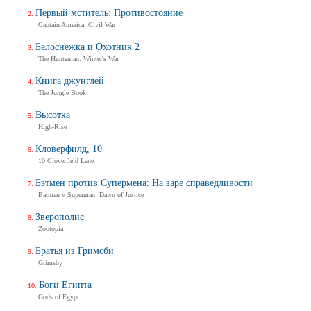
Первый мститель: Противостояние
Captain America: Civil War
Белоснежка и Охотник 2
The Huntsman: Winter's War
Книга джунглей
The Jungle Book
Высотка
High-Rise
Кловерфилд, 10
10 Cloverfield Lane
Бэтмен против Супермена: На заре справедливости
Batman v Superman: Dawn of Justice
Зверополис
Zootopia
Братья из Гримсби
Grimsby
Боги Египта
Gods of Egypt