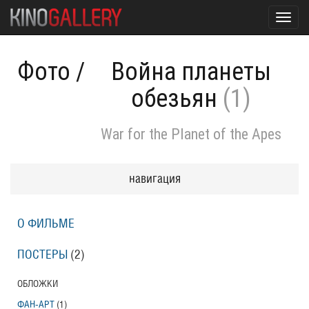
Toggl
navig
Фото
/
Война планеты
обезьян
(1)
War for the Planet of the Apes
навигация
О ФИЛЬМЕ
ПОСТЕРЫ
(2)
ОБЛОЖКИ
ФАН-АРТ
(1)