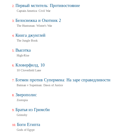
Первый мститель: Противостояние
Captain America: Civil War
Белоснежка и Охотник 2
The Huntsman: Winter's War
Книга джунглей
The Jungle Book
Высотка
High-Rise
Кловерфилд, 10
10 Cloverfield Lane
Бэтмен против Супермена: На заре справедливости
Batman v Superman: Dawn of Justice
Зверополис
Zootopia
Братья из Гримсби
Grimsby
Боги Египта
Gods of Egypt