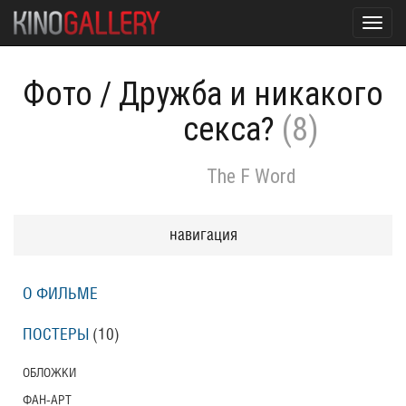
Toggl
navig
Фото
/
Дружба и никакого
секса?
(8)
The F Word
навигация
О ФИЛЬМЕ
ПОСТЕРЫ
(10)
ОБЛОЖКИ
ФАН-АРТ