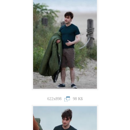
622x898
98 КБ