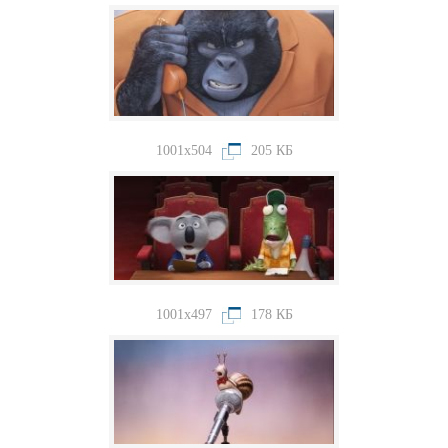
1001x504
205 КБ
1001x497
178 КБ