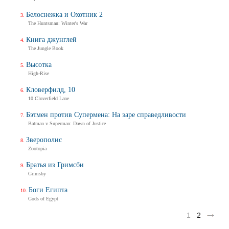
Белоснежка и Охотник 2
The Huntsman: Winter's War
Книга джунглей
The Jungle Book
Высотка
High-Rise
Кловерфилд, 10
10 Cloverfield Lane
Бэтмен против Супермена: На заре справедливости
Batman v Superman: Dawn of Justice
Зверополис
Zootopia
Братья из Гримсби
Grimsby
Боги Египта
Gods of Egypt
1
2