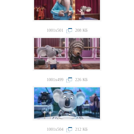
1001x501
208 КБ
1001x499
226 КБ
1001x504
212 КБ