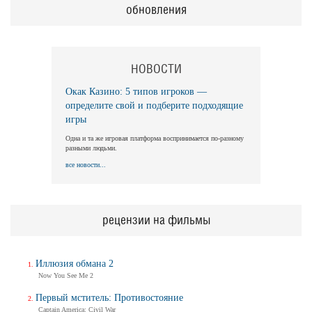
обновления
НОВОСТИ
Окак Казино: 5 типов игроков —
определите свой и подберите подходящие
игры
Одна и та же игровая платформа воспринимается по-разному
разными людьми.
все новости...
рецензии на фильмы
Иллюзия обмана 2
Now You See Me 2
Первый мститель: Противостояние
Captain America: Civil War