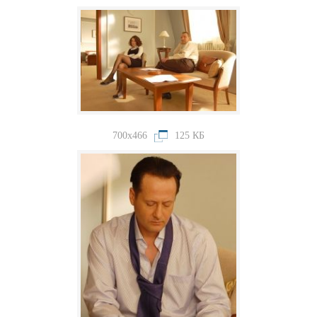
700x466
125 КБ