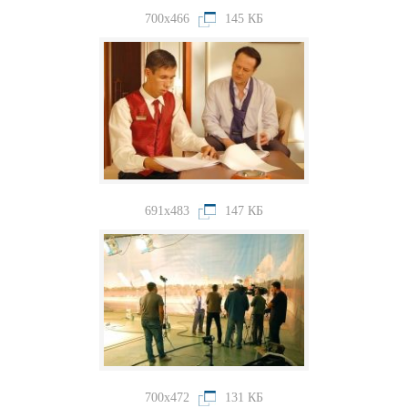
700x466
145 КБ
691x483
147 КБ
700x472
131 КБ