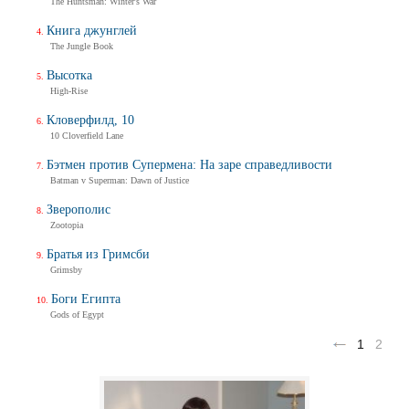
The Huntsman: Winter's War
Книга джунглей
The Jungle Book
Высотка
High-Rise
Кловерфилд, 10
10 Cloverfield Lane
Бэтмен против Супермена: На заре справедливости
Batman v Superman: Dawn of Justice
Зверополис
Zootopia
Братья из Гримсби
Grimsby
Боги Египта
Gods of Egypt
1
2