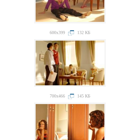
600x399
132 КБ
700x466
145 КБ