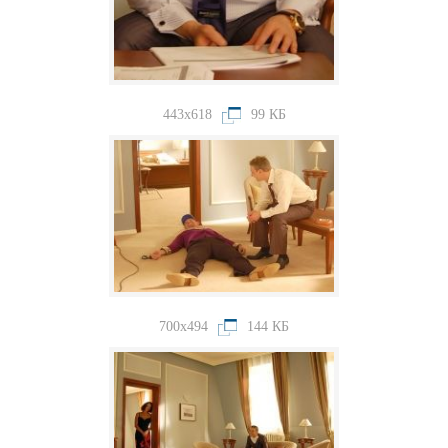
443x618
99 КБ
700x494
144 КБ