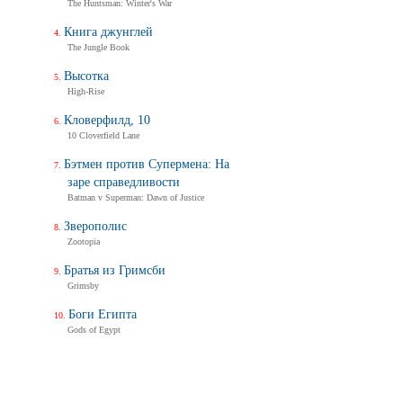
The Huntsman: Winter's War
Книга джунглей
The Jungle Book
Высотка
High-Rise
Кловерфилд, 10
10 Cloverfield Lane
Бэтмен против Супермена: На
заре справедливости
Batman v Superman: Dawn of Justice
Зверополис
Zootopia
Братья из Гримсби
Grimsby
Боги Египта
Gods of Egypt