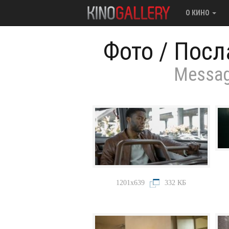
О КИНО
Фото
/
Посл
Messag
1201x639
332 КБ