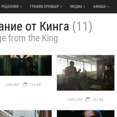
РЕЦЕНЗИИ
ГРАФИК ПРЕМЬЕР
МЕДИА
АФИША
ание от Кинга
(11)
e from the King
1201x467
154 КБ
1201x764
282 КБ