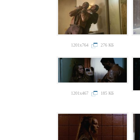
1201x764
276 КБ
1201x467
185 КБ