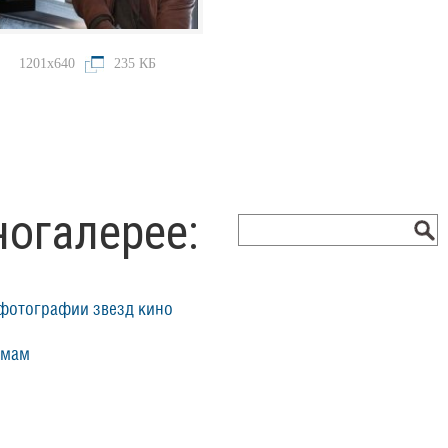
1201x640
235 КБ
ногалерее:
фотографии звезд кино
ьмам