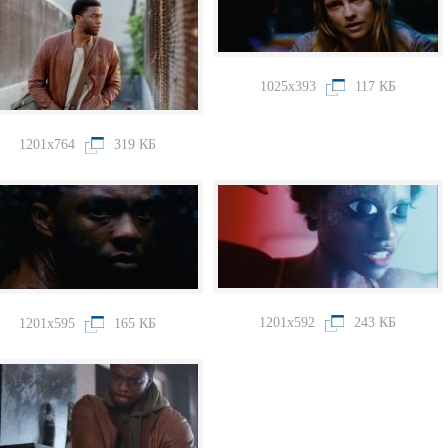
1025x393
117 КБ
1201x764
319 КБ
1201x592
243 КБ
1201x595
165 КБ