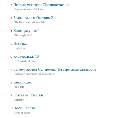
Первый мститель: Противостояние
Captain America: Civil War
Белоснежка и Охотник 2
The Huntsman: Winter's War
Книга джунглей
The Jungle Book
Высотка
High-Rise
Кловерфилд, 10
10 Cloverfield Lane
Бэтмен против Супермена: На заре справедливости
Batman v Superman: Dawn of Justice
Зверополис
Zootopia
Братья из Гримсби
Grimsby
Боги Египта
Gods of Egypt