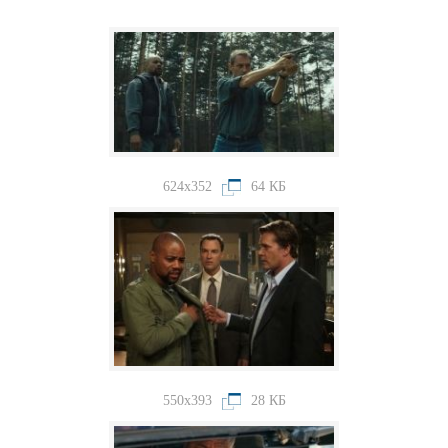
624x352
64 КБ
550x393
28 КБ