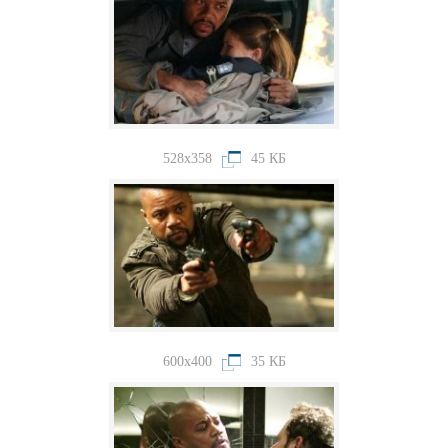
528x358
45 КБ
600x400
35 КБ