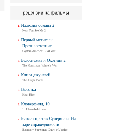
рецензии на фильмы
Иллюзия обмана 2
Now You See Me 2
Первый мститель:
Противостояние
Captain America: Civil War
Белоснежка и Охотник 2
The Huntsman: Winter's War
Книга джунглей
The Jungle Book
Высотка
High-Rise
Кловерфилд, 10
10 Cloverfield Lane
Бэтмен против Супермена: На
заре справедливости
Batman v Superman: Dawn of Justice