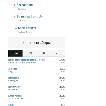
Зверополис
Zootopia
Братья из Гримсби
Grimsby
Боги Египта
Gods of Egypt
кассовые сборы
USA
CIS
UA
INT'L
Изгой-один: Звёздные войны. Истории
$64,38
Rogue One: A Star Wars Story
млн.
Зверопой
$35,9
Sing
млн.
Пассажиры
$14,85
Passengers
млн.
Почему он?
$11,05
Why Him?
млн.
Кредо убийцы
$10,28
Assassin's Creed
млн.
Моана
$7,4