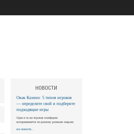
НОВОСТИ
Окак Казино: 5 типов игроков
— определите свой и подберите
подходящие игры
Одна и та же игровая платформа
воспринимается по-разному разными людьми.
все новости...