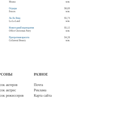
Moana
млн.
Ограды
$6,69
Fences
млн.
Ла-Ла Ленд
$5,73
La La Land
млн.
Новогодний корпоратив
$5,12
Office Christmas Party
млн.
Призрачная красота
$4,28
Collateral Beauty
млн.
РСОНЫ
РАЗНОЕ
сок актеров
Почта
сок актрис
Реклама
сок режиссеров
Карта сайта