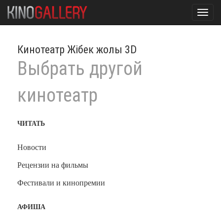
Toggl
navig
Кинотеатр Жібек жолы 3D
Выбрать другой
кинотеатр
ЧИТАТЬ
Новости
Рецензии на фильмы
Фестивали и кинопремии
АФИША