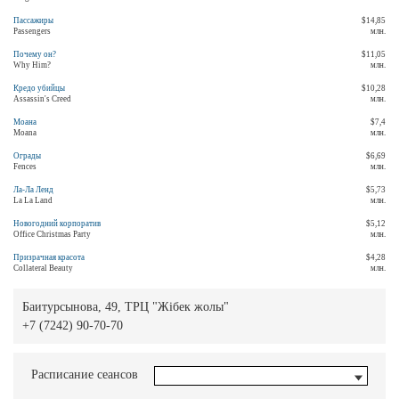
Пассажиры
$14,85
Passengers
млн.
Почему он?
$11,05
Why Him?
млн.
Кредо убийцы
$10,28
Assassin's Creed
млн.
Моана
$7,4
Moana
млн.
Ограды
$6,69
Fences
млн.
Ла-Ла Ленд
$5,73
La La Land
млн.
Новогодний корпоратив
$5,12
Office Christmas Party
млн.
Призрачная красота
$4,28
Collateral Beauty
млн.
Баитурсынова, 49, ТРЦ "Жібек жолы"
+7 (7242) 90-70-70
Расписание сеансов