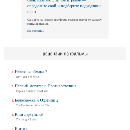
Окак Казино: 5 типов игроков —
определите свой и подберите подходящие
игры
Одна и та же игровая платформа воспринимается по-разному
разными людьми.
все новости...
рецензии на фильмы
Иллюзия обмана 2
Now You See Me 2
Первый мститель: Противостояние
Captain America: Civil War
Белоснежка и Охотник 2
The Huntsman: Winter's War
Книга джунглей
The Jungle Book
Высотка