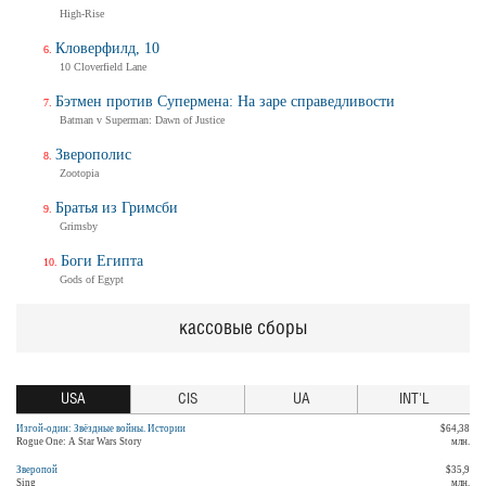
High-Rise
Кловерфилд, 10
10 Cloverfield Lane
Бэтмен против Супермена: На заре справедливости
Batman v Superman: Dawn of Justice
Зверополис
Zootopia
Братья из Гримсби
Grimsby
Боги Египта
Gods of Egypt
кассовые сборы
USA
CIS
UA
INT'L
Изгой-один: Звёздные войны. Истории
$64,38
Rogue One: A Star Wars Story
млн.
Зверопой
$35,9
Sing
млн.