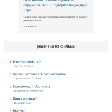
Окак Казино: 5 типов игроков —
определите свой и подберите подходящие
игры
Одна и та же игровая платформа воспринимается по-разному
разными людьми.
все новости...
рецензии на фильмы
Иллюзия обмана 2
Now You See Me 2
Первый мститель: Противостояние
Captain America: Civil War
Белоснежка и Охотник 2
The Huntsman: Winter's War
Книга джунглей
The Jungle Book
Высотка