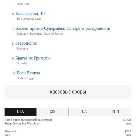
High-Rise
Кловерфилд, 10
10 Cloverfield Lane
Бэтмен против Супермена: На заре справедливости
Batman v Superman: Dawn of Justice
Зверополис
Zootopia
Братья из Гримсби
Grimsby
Боги Египта
Gods of Egypt
кассовые сборы
USA
CIS
UA
INT'L
Изгой-один: Звёздные войны. Истории
$64,38
Rogue One: A Star Wars Story
млн.
Зверопой
$35,9
Sing
млн.