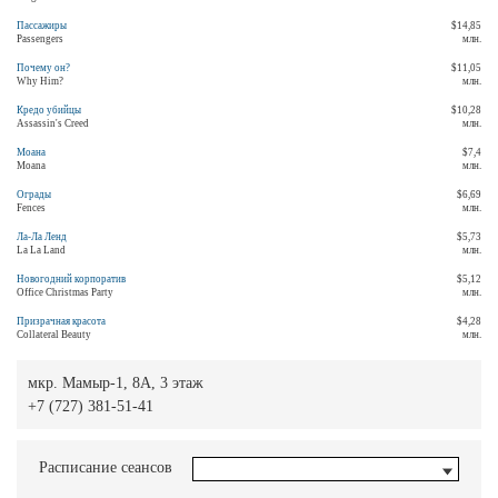
Пассажиры
$14,85
Passengers
млн.
Почему он?
$11,05
Why Him?
млн.
Кредо убийцы
$10,28
Assassin's Creed
млн.
Моана
$7,4
Moana
млн.
Ограды
$6,69
Fences
млн.
Ла-Ла Ленд
$5,73
La La Land
млн.
Новогодний корпоратив
$5,12
Office Christmas Party
млн.
Призрачная красота
$4,28
Collateral Beauty
млн.
мкр. Мамыр-1, 8А, 3 этаж
+7 (727) 381-51-41
Расписание сеансов