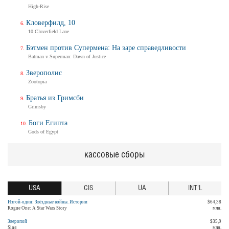
High-Rise
Кловерфилд, 10
10 Cloverfield Lane
Бэтмен против Супермена: На заре справедливости
Batman v Superman: Dawn of Justice
Зверополис
Zootopia
Братья из Гримсби
Grimsby
Боги Египта
Gods of Egypt
кассовые сборы
USA
CIS
UA
INT'L
Изгой-один: Звёздные войны. Истории
$64,38
Rogue One: A Star Wars Story
млн.
Зверопой
$35,9
Sing
млн.