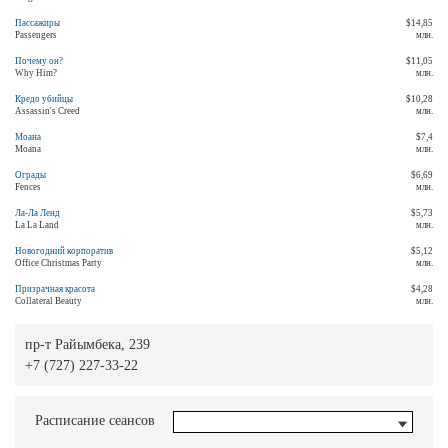
Пассажиры
$14,85
Passengers
млн.
Почему он?
$11,05
Why Him?
млн.
Кредо убийцы
$10,28
Assassin's Creed
млн.
Моана
$7,4
Moana
млн.
Ограды
$6,69
Fences
млн.
Ла-Ла Ленд
$5,73
La La Land
млн.
Новогодний корпоратив
$5,12
Office Christmas Party
млн.
Призрачная красота
$4,28
Collateral Beauty
млн.
пр-т Райымбека, 239
+7 (727) 227-33-22
Расписание сеансов