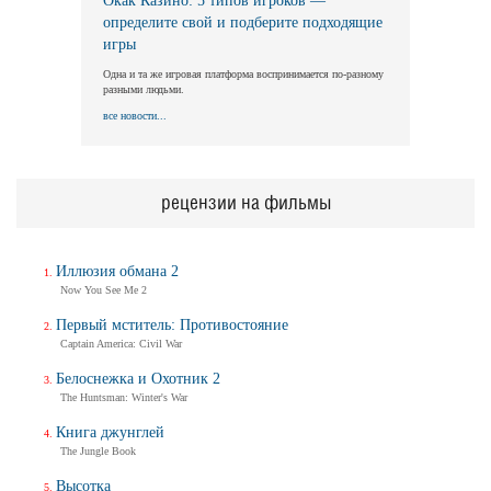
Окак Казино: 5 типов игроков —
определите свой и подберите подходящие
игры
Одна и та же игровая платформа воспринимается по-разному
разными людьми.
все новости...
рецензии на фильмы
Иллюзия обмана 2
Now You See Me 2
Первый мститель: Противостояние
Captain America: Civil War
Белоснежка и Охотник 2
The Huntsman: Winter's War
Книга джунглей
The Jungle Book
Высотка