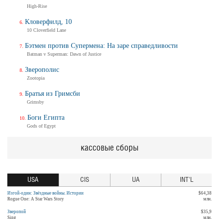
High-Rise
Кловерфилд, 10
10 Cloverfield Lane
Бэтмен против Супермена: На заре справедливости
Batman v Superman: Dawn of Justice
Зверополис
Zootopia
Братья из Гримсби
Grimsby
Боги Египта
Gods of Egypt
кассовые сборы
USA
CIS
UA
INT'L
Изгой-один: Звёздные войны. Истории
$64,38
Rogue One: A Star Wars Story
млн.
Зверопой
$35,9
Sing
млн.