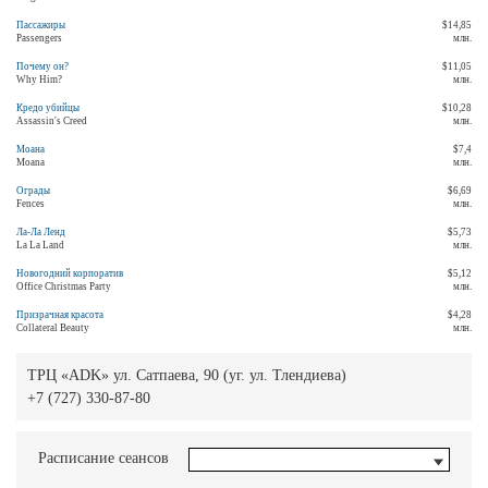
Пассажиры
$14,85
Passengers
млн.
Почему он?
$11,05
Why Him?
млн.
Кредо убийцы
$10,28
Assassin's Creed
млн.
Моана
$7,4
Moana
млн.
Ограды
$6,69
Fences
млн.
Ла-Ла Ленд
$5,73
La La Land
млн.
Новогодний корпоратив
$5,12
Office Christmas Party
млн.
Призрачная красота
$4,28
Collateral Beauty
млн.
ТРЦ «ADK» ул. Сатпаева, 90 (уг. ул. Тлендиева)
+7 (727) 330-87-80
Расписание сеансов