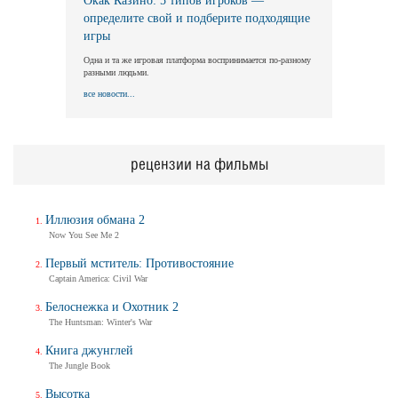
Окак Казино: 5 типов игроков —
определите свой и подберите подходящие
игры
Одна и та же игровая платформа воспринимается по-разному
разными людьми.
все новости...
рецензии на фильмы
Иллюзия обмана 2
Now You See Me 2
Первый мститель: Противостояние
Captain America: Civil War
Белоснежка и Охотник 2
The Huntsman: Winter's War
Книга джунглей
The Jungle Book
Высотка