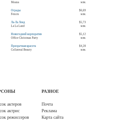
Moana
млн.
Ограды
$6,69
Fences
млн.
Ла-Ла Ленд
$5,73
La La Land
млн.
Новогодний корпоратив
$5,12
Office Christmas Party
млн.
Призрачная красота
$4,28
Collateral Beauty
млн.
РСОНЫ
РАЗНОЕ
сок актеров
Почта
сок актрис
Реклама
сок режиссеров
Карта сайта