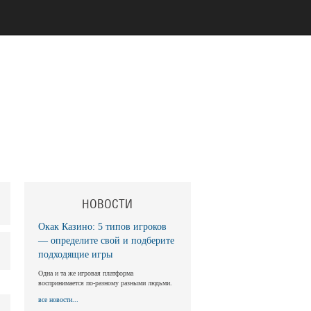
НОВОСТИ
Окак Казино: 5 типов игроков
— определите свой и подберите
подходящие игры
Одна и та же игровая платформа
воспринимается по-разному разными людьми.
все новости...