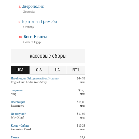
Зверополис
Zootopia
Братья из Гримсби
Grimsby
Боги Египта
Gods of Egypt
кассовые сборы
USA
CIS
UA
INT'L
Изгой-один: Звёздные войны. Истории
$64,38
Rogue One: A Star Wars Story
млн.
Зверопой
$35,9
Sing
млн.
Пассажиры
$14,85
Passengers
млн.
Почему он?
$11,05
Why Him?
млн.
Кредо убийцы
$10,28
Assassin's Creed
млн.
Моана
$7,4