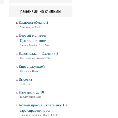
рецензии на фильмы
Иллюзия обмана 2
Now You See Me 2
Первый мститель:
Противостояние
Captain America: Civil War
Белоснежка и Охотник 2
The Huntsman: Winter's War
Книга джунглей
The Jungle Book
Высотка
High-Rise
Кловерфилд, 10
10 Cloverfield Lane
Бэтмен против Супермена: На
заре справедливости
Batman v Superman: Dawn of Justice