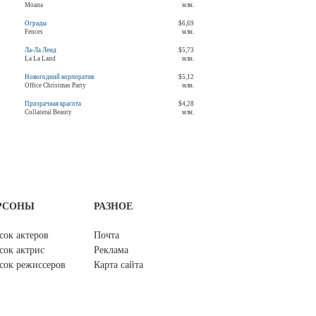
Moana
млн.
Ограды
$6,69
Fences
млн.
Ла-Ла Ленд
$5,73
La La Land
млн.
Новогодний корпоратив
$5,12
Office Christmas Party
млн.
Призрачная красота
$4,28
Collateral Beauty
млн.
РСОНЫ
РАЗНОЕ
сок актеров
Почта
сок актрис
Реклама
сок режиссеров
Карта сайта