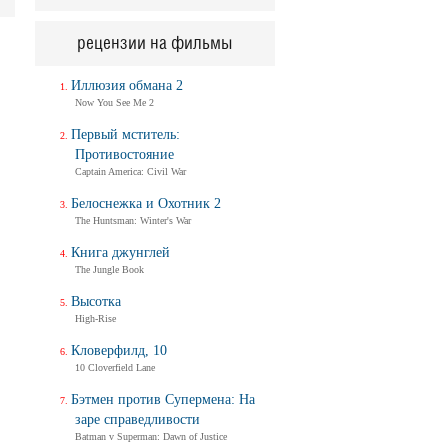
рецензии на фильмы
Иллюзия обмана 2
Now You See Me 2
Первый мститель:
Противостояние
Captain America: Civil War
Белоснежка и Охотник 2
The Huntsman: Winter's War
Книга джунглей
The Jungle Book
Высотка
High-Rise
Кловерфилд, 10
10 Cloverfield Lane
Бэтмен против Супермена: На
заре справедливости
Batman v Superman: Dawn of Justice