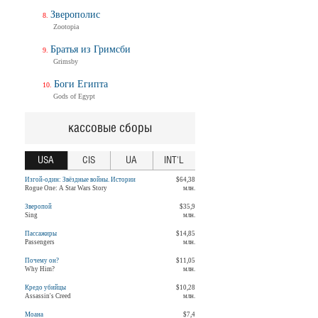
Зверополис
Zootopia
Братья из Гримсби
Grimsby
Боги Египта
Gods of Egypt
кассовые сборы
USA
CIS
UA
INT'L
Изгой-один: Звёздные войны. Истории
$64,38
Rogue One: A Star Wars Story
млн.
Зверопой
$35,9
Sing
млн.
Пассажиры
$14,85
Passengers
млн.
Почему он?
$11,05
Why Him?
млн.
Кредо убийцы
$10,28
Assassin's Creed
млн.
Моана
$7,4