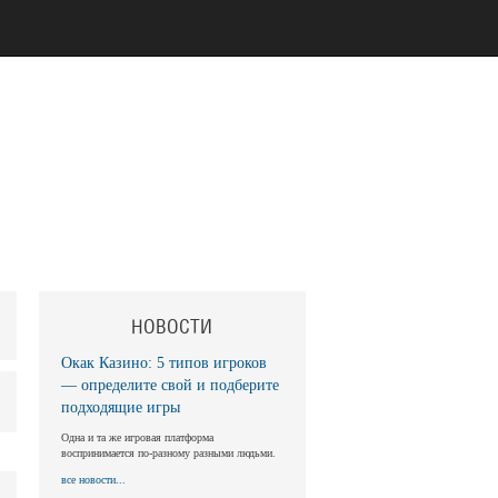
НОВОСТИ
Окак Казино: 5 типов игроков
— определите свой и подберите
подходящие игры
Одна и та же игровая платформа
воспринимается по-разному разными людьми.
все новости...