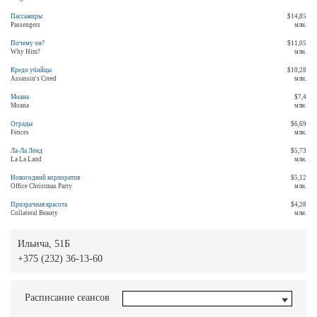
Пассажиры
$14,85
Passengers
млн.
Почему он?
$11,05
Why Him?
млн.
Кредо убийцы
$10,28
Assassin's Creed
млн.
Моана
$7,4
Moana
млн.
Ограды
$6,69
Fences
млн.
Ла-Ла Ленд
$5,73
La La Land
млн.
Новогодний корпоратив
$5,12
Office Christmas Party
млн.
Призрачная красота
$4,28
Collateral Beauty
млн.
Ильича, 51Б
+375 (232) 36-13-60
Расписание сеансов