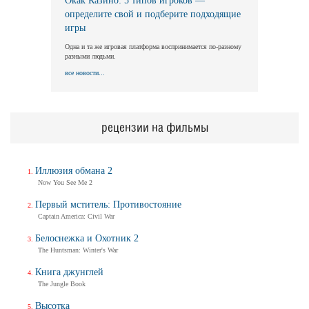
Окак Казино: 5 типов игроков —
определите свой и подберите подходящие
игры
Одна и та же игровая платформа воспринимается по-разному
разными людьми.
все новости...
рецензии на фильмы
Иллюзия обмана 2
Now You See Me 2
Первый мститель: Противостояние
Captain America: Civil War
Белоснежка и Охотник 2
The Huntsman: Winter's War
Книга джунглей
The Jungle Book
Высотка