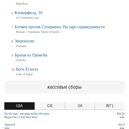
High-Rise
Кловерфилд, 10
10 Cloverfield Lane
Бэтмен против Супермена: На заре справедливости
Batman v Superman: Dawn of Justice
Зверополис
Zootopia
Братья из Гримсби
Grimsby
Боги Египта
Gods of Egypt
кассовые сборы
USA
CIS
UA
INT'L
Изгой-один: Звёздные войны. Истории
$64,38
Rogue One: A Star Wars Story
млн.
Зверопой
$35,9
Sing
млн.