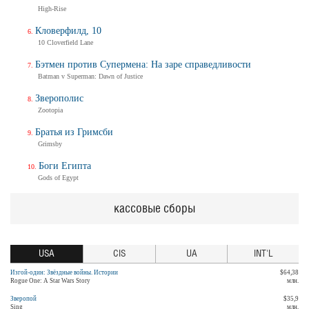
High-Rise
Кловерфилд, 10
10 Cloverfield Lane
Бэтмен против Супермена: На заре справедливости
Batman v Superman: Dawn of Justice
Зверополис
Zootopia
Братья из Гримсби
Grimsby
Боги Египта
Gods of Egypt
кассовые сборы
USA
CIS
UA
INT'L
Изгой-один: Звёздные войны. Истории
$64,38
Rogue One: A Star Wars Story
млн.
Зверопой
$35,9
Sing
млн.