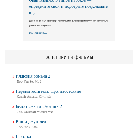
Окак Казино: 5 типов игроков —
определите свой и подберите подходящие
игры
Одна и та же игровая платформа воспринимается по-разному
разными людьми.
все новости...
рецензии на фильмы
Иллюзия обмана 2
Now You See Me 2
Первый мститель: Противостояние
Captain America: Civil War
Белоснежка и Охотник 2
The Huntsman: Winter's War
Книга джунглей
The Jungle Book
Высотка