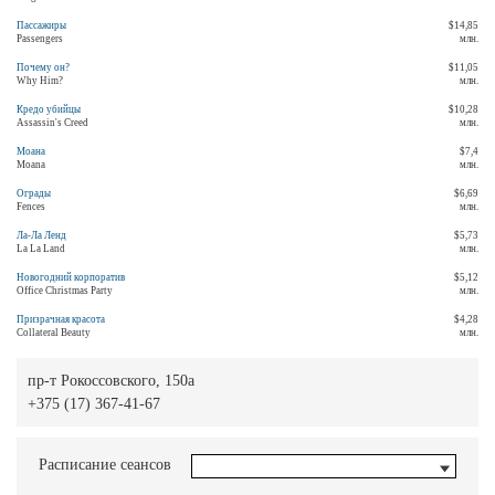
Пассажиры
$14,85
Passengers
млн.
Почему он?
$11,05
Why Him?
млн.
Кредо убийцы
$10,28
Assassin's Creed
млн.
Моана
$7,4
Moana
млн.
Ограды
$6,69
Fences
млн.
Ла-Ла Ленд
$5,73
La La Land
млн.
Новогодний корпоратив
$5,12
Office Christmas Party
млн.
Призрачная красота
$4,28
Collateral Beauty
млн.
пр-т Рокоссовского, 150а
+375 (17) 367-41-67
Расписание сеансов