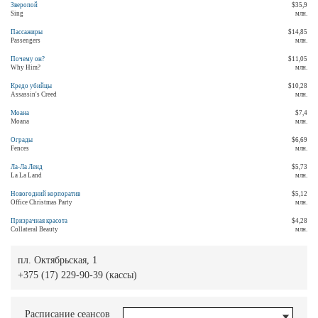
Зверопой
$35,9
Sing
млн.
Пассажиры
$14,85
Passengers
млн.
Почему он?
$11,05
Why Him?
млн.
Кредо убийцы
$10,28
Assassin's Creed
млн.
Моана
$7,4
Moana
млн.
Ограды
$6,69
Fences
млн.
Ла-Ла Ленд
$5,73
La La Land
млн.
Новогодний корпоратив
$5,12
Office Christmas Party
млн.
Призрачная красота
$4,28
Collateral Beauty
млн.
пл. Октябрьская, 1
+375 (17) 229-90-39 (кассы)
Расписание сеансов