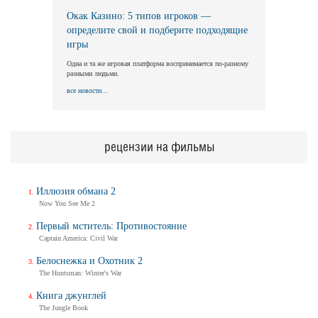
Окак Казино: 5 типов игроков —
определите свой и подберите подходящие
игры
Одна и та же игровая платформа воспринимается по-разному
разными людьми.
все новости...
рецензии на фильмы
Иллюзия обмана 2
Now You See Me 2
Первый мститель: Противостояние
Captain America: Civil War
Белоснежка и Охотник 2
The Huntsman: Winter's War
Книга джунглей
The Jungle Book