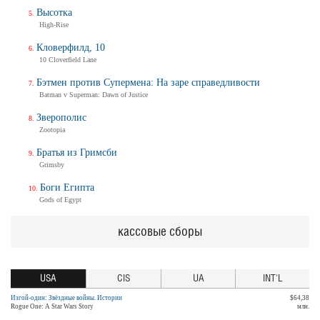
Высотка
High-Rise
Кловерфилд, 10
10 Cloverfield Lane
Бэтмен против Супермена: На заре справедливости
Batman v Superman: Dawn of Justice
Зверополис
Zootopia
Братья из Гримсби
Grimsby
Боги Египта
Gods of Egypt
кассовые сборы
USA
CIS
UA
INT'L
Изгой-один: Звёздные войны. Истории
$64,38
Rogue One: A Star Wars Story
млн.