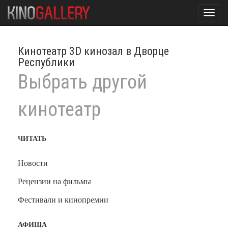
Toggl
navig
Кинотеатр 3D кинозал в Дворце
Республики
Выбрать другой
кинотеатр
ЧИТАТЬ
Новости
Рецензии на фильмы
Фестивали и кинопремии
АФИША