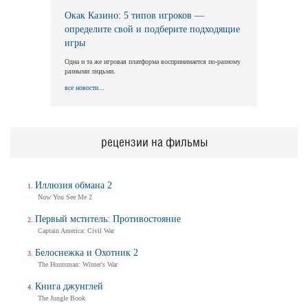
Окак Казино: 5 типов игроков —
определите свой и подберите подходящие
игры
Одна и та же игровая платформа воспринимается по-разному
разными людьми.
все новости...
рецензии на фильмы
Иллюзия обмана 2
Now You See Me 2
Первый мститель: Противостояние
Captain America: Civil War
Белоснежка и Охотник 2
The Huntsman: Winter's War
Книга джунглей
The Jungle Book