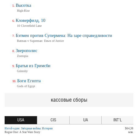
Высотка
High-Rise
Кловерфилд, 10
10 Cloverfield Lane
Бэтмен против Супермена: На заре справедливости
Batman v Superman: Dawn of Justice
Зверополис
Zootopia
Братья из Гримсби
Grimsby
Боги Египта
Gods of Egypt
кассовые сборы
USA
CIS
UA
INT'L
Изгой-один: Звёздные войны. Истории
$64,38
Rogue One: A Star Wars Story
млн.