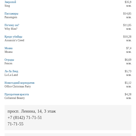
Зверопой
$35,9
Sing
млн.
Пассажиры
$14,85
Passengers
млн.
Почему он?
$11,05
Why Him?
млн.
Кредо убийцы
$10,28
Assassin's Creed
млн.
Моана
$7,4
Moana
млн.
Ограды
$6,69
Fences
млн.
Ла-Ла Ленд
$5,73
La La Land
млн.
Новогодний корпоратив
$5,12
Office Christmas Party
млн.
Призрачная красота
$4,28
Collateral Beauty
млн.
просп. Ленина, 14, 3 этаж
+7 (8142) 71-71-51
71-71-55